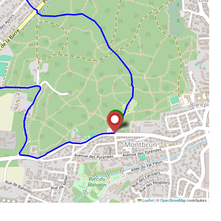
Leaflet
|
©
OpenStreetMap
contributors