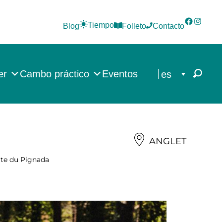
Faceboo
Instag
Tiempo
Blog
Folleto
Contacto
er
Cambo práctico
Eventos
es
ANGLET
rte du Pignada