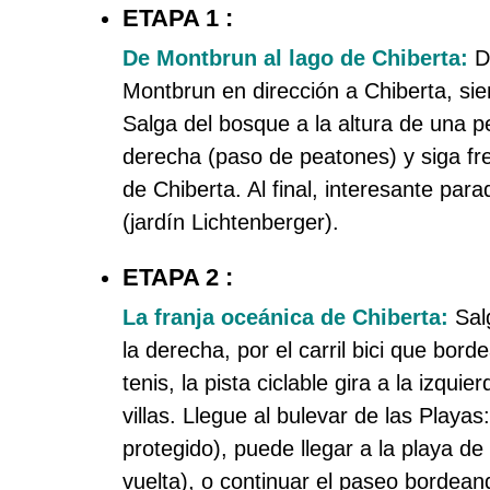
ETAPA 1 :
De Montbrun al lago de Chiberta:
De
Montbrun en dirección a Chiberta, sie
Salga del bosque a la altura de una p
derecha (paso de peatones) y siga fren
de Chiberta. Al final, interesante pa
(jardín Lichtenberger).
ETAPA 2 :
La franja oceánica de Chiberta:
Salg
la derecha, por el carril bici que bor
tenis, la pista ciclable gira a la izqu
villas. Llegue al bulevar de las Play
protegido), puede llegar a la playa de
vuelta), o continuar el paseo bordeando