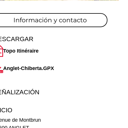
Información y contacto
ESCARGAR
Topo Itinéraire
Anglet-Chiberta.GPX
EÑALIZACIÓN
ICIO
enue de Montbrun
600 ANGLET