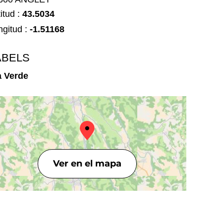
itud :
43.5034
ngitud :
-1.51168
ABELS
a Verde
Ver en el mapa