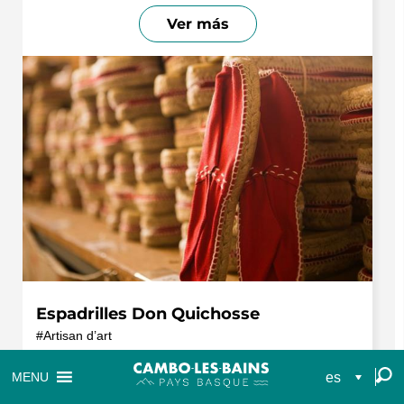
Ver más
Espadrilles Don Quichosse
Artisan d’art
Las alpargatas Don Quichosse son piezas únicas
es
MENU
cosidas a mano en la localidad de Mauléon-