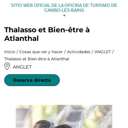
Ir
SITIO WEB OFICIAL DE LA OFICINA DE TURISMO DE
al
CAMBO-LES-BAINS
contenido
Thalasso et Bien-être à
Atlanthal
Inicio
Cosas que ver y hacer
Actividades
ANGLET
Thalasso et Bien-être à Atlanthal
ANGLET
Reserva directa