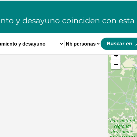
ento y desayuno
coinciden con esta
Buscar en
+
−