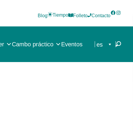
Faceboo
Instag
Tiempo
Blog
Folleto
Contacto
er
Cambo práctico
Eventos
es