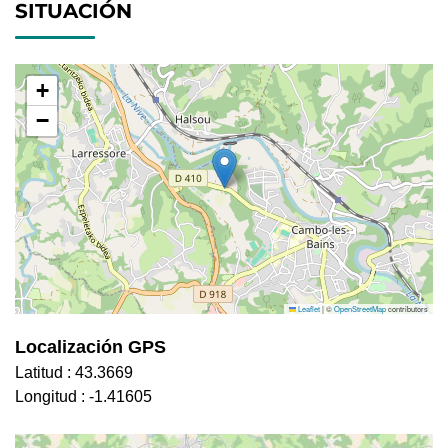
SITUACIÓN
+
−
Leaflet
|
©
OpenStreetMap
contributors
Localización GPS
Latitud :
43.3669
Longitud :
-1.41605