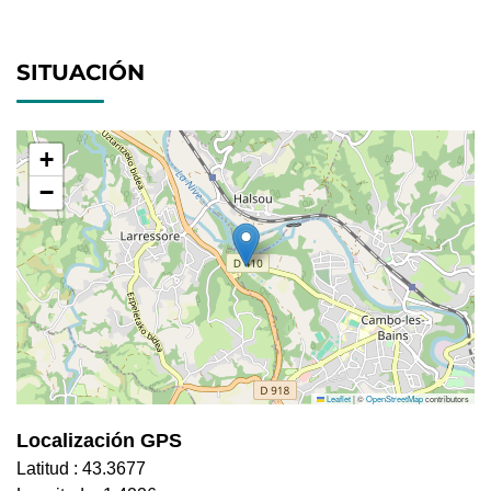
SITUACIÓN
+
−
Leaflet
|
©
OpenStreetMap
contributors
Localización GPS
Latitud :
43.3677